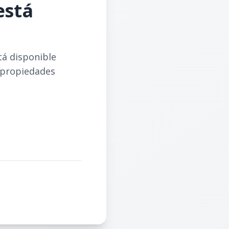
está
tá disponible
 propiedades