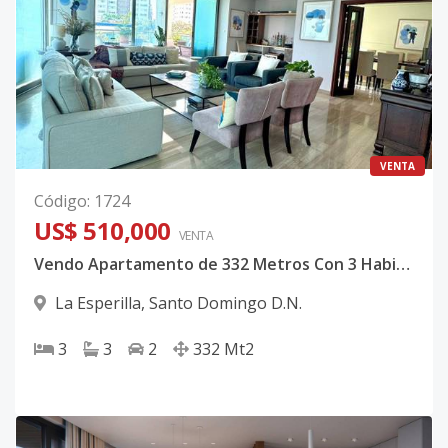
VENTA
Código
:
1724
US$ 510,000
VENTA
Vendo Apartamento de 332 Metros Con 3 Habitaciones En La Esperilla CÓDIGO: PD599
La Esperilla
,
Santo Domingo D.N.
3
3
2
332
Mt2