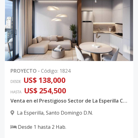
PROYECTO
-
Código
:
1824
US$ 138,000
DESDE
US$ 254,500
HASTA
Venta en el Prestigioso Sector de La Esperilla Código: PD699 Entrega Fin2027
La Esperilla
,
Santo Domingo D.N.
Desde
1
hasta
2
Hab.