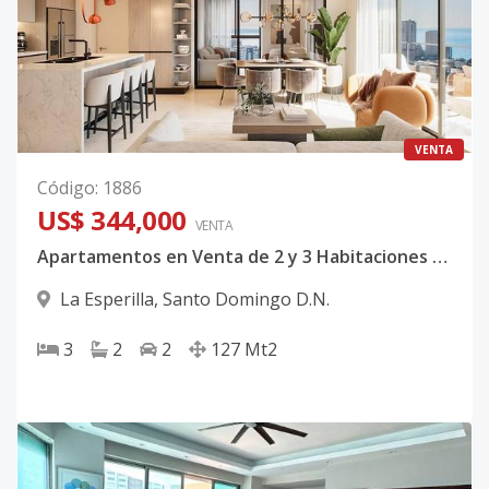
VENTA
Código
:
1886
US$ 344,000
VENTA
Apartamentos en Venta de 2 y 3 Habitaciones en Torre Exclusiva de La Esperilla Codigo:PD732
La Esperilla
,
Santo Domingo D.N.
3
2
2
127
Mt2