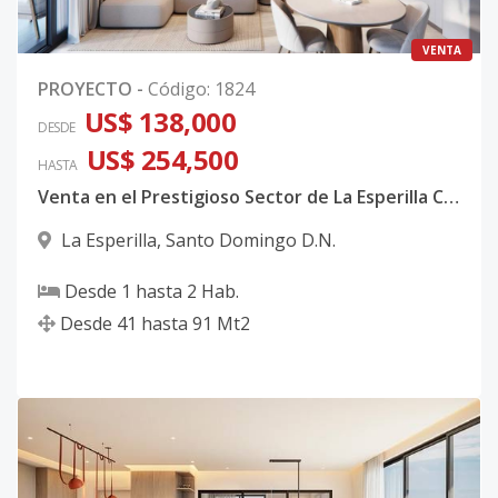
VENTA
PROYECTO
-
Código
:
1824
US$ 138,000
DESDE
US$ 254,500
HASTA
Venta en el Prestigioso Sector de La Esperilla Código: PD699 Entrega Fin2027
La Esperilla
,
Santo Domingo D.N.
Desde
1
hasta
2
Hab.
Desde
41
hasta
91
Mt2