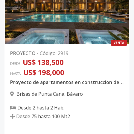
VENTA
PROYECTO
-
Código
:
2919
US$ 138,500
DESDE
US$ 198,000
HASTA
Proyecto de apartamentos en construccion de 2 habitaciones en Brisas de Punta Cana
Brisas de Punta Cana
,
Bávaro
Desde
2
hasta
2
Hab.
Desde
75
hasta
100
Mt2