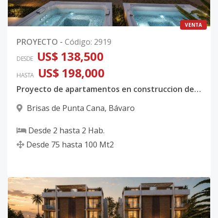
VENTA
PROYECTO
-
Código
:
2919
US$ 138,500
DESDE
US$ 198,000
HASTA
Proyecto de apartamentos en construccion de 2 habitaciones en Brisas de Punta Cana
Brisas de Punta Cana
,
Bávaro
Desde
2
hasta
2
Hab.
Desde
75
hasta
100
Mt2