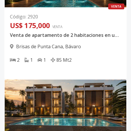
VENTA
Código
:
2920
US$ 175,000
VENTA
Venta de apartamento de 2 habitaciones en un 1er nivel con Jacuzzi y patio frontal
Brisas de Punta Cana
,
Bávaro
2
1
1
85
Mt2