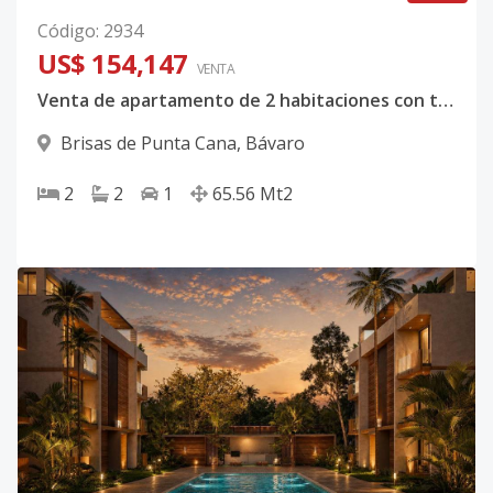
Código
:
2934
US$ 154,147
VENTA
Venta de apartamento de 2 habitaciones con terraza privada
Brisas de Punta Cana
,
Bávaro
2
2
1
65.56
Mt2