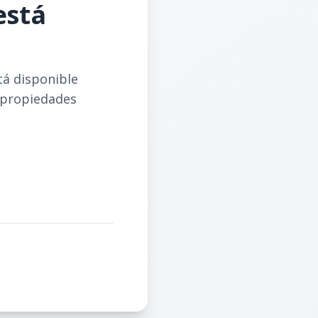
está
tá disponible
 propiedades