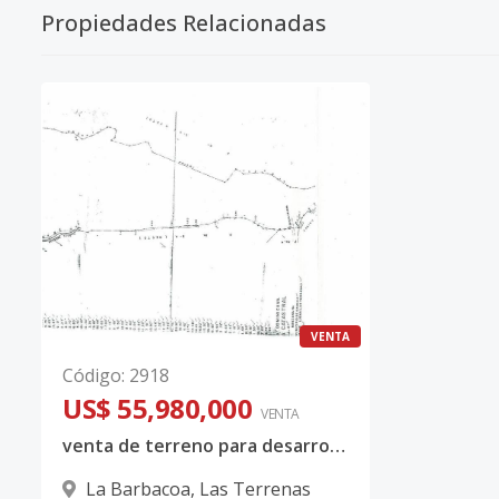
Propiedades Relacionadas
VENTA
Código
:
2918
US$ 55,980,000
VENTA
venta de terreno para desarrolladores en Samana Las Terrenas
La Barbacoa
,
Las Terrenas