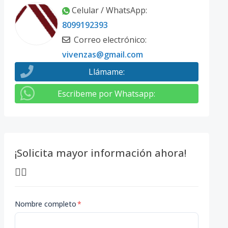
Celular / WhatsApp
:
8099192393
Correo electrónico
:
vivenzas@gmail.com
Llámame
:
Escribeme por Whatsapp
:
¡Solicita mayor información ahora!
👇🏽
Nombre completo
*