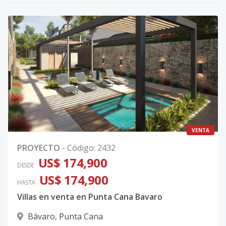
VENTA
PROYECTO
-
Código
:
2432
US$ 174,900
DESDE
US$ 174,900
HASTA
Villas en venta en Punta Cana Bavaro
Bávaro
,
Punta Cana