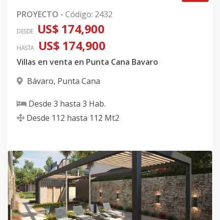
PROYECTO
-
Código
:
2432
US$ 174,900
DESDE
US$ 174,900
HASTA
Villas en venta en Punta Cana Bavaro
Bávaro
,
Punta Cana
Desde
3
hasta
3
Hab.
Desde
112
hasta
112
Mt2