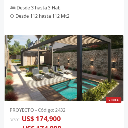
Desde
3
hasta
3
Hab.
Desde
112
hasta
112
Mt2
VENTA
PROYECTO
-
Código
:
2432
US$ 174,900
DESDE