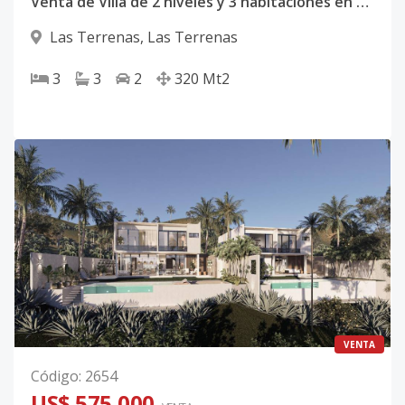
Venta de Villa de 2 niveles y 3 habitaciones en Samaná, Las Terrenas.
Las Terrenas
,
Las Terrenas
3
3
2
320
Mt2
VENTA
Código
:
2654
US$ 575,000