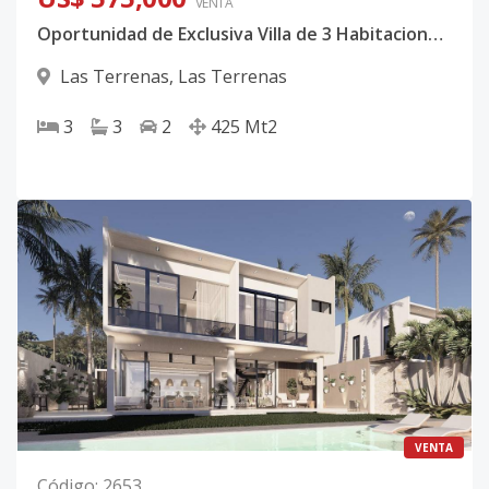
VENTA
Oportunidad de Exclusiva Villa de 3 Habitaciones en Venta en Las Terrenas
Las Terrenas
,
Las Terrenas
3
3
2
425
Mt2
VENTA
Código
:
2653