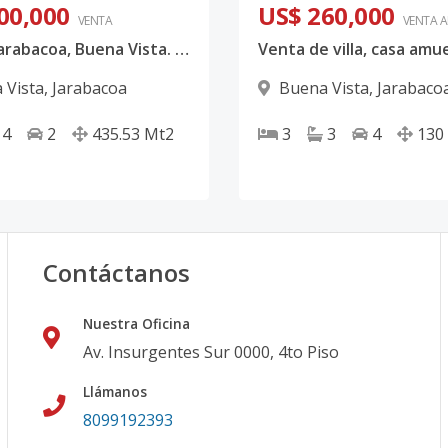
00,000
US$ 260,000
VENTA
VENTA 
Villa en Jarabacoa, Buena Vista. Diseño Contemporáneo y Entorno Natural . Entrega abril 2027.
 Vista
,
Jarabacoa
Buena Vista
,
Jarabaco
4
2
435.53
Mt2
3
3
4
130
Contáctanos
Nuestra Oficina
Av. Insurgentes Sur 0000, 4to Piso
Llámanos
8099192393