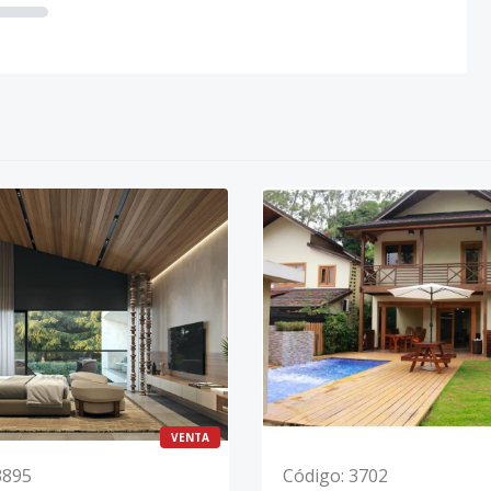
VENTA
3895
Código
:
3702