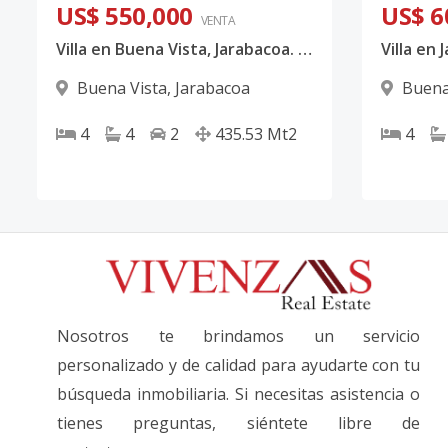
US$ 550,000
US$ 6
VENTA
Villa en Buena Vista, Jarabacoa. Diseño Contemporáneo. Entrega diciembre 2026
Buena Vista
,
Jarabacoa
Buena
4
4
2
435.53
Mt2
4
Nosotros te brindamos un servicio
personalizado y de calidad para ayudarte con tu
búsqueda inmobiliaria. Si necesitas asistencia o
tienes preguntas, siéntete libre de