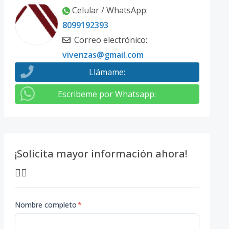
Celular / WhatsApp
:
8099192393
Correo electrónico
:
vivenzas@gmail.com
Llámame
:
Escribeme por Whatsapp
:
¡Solicita mayor información ahora!
👇🏽
Nombre completo
*