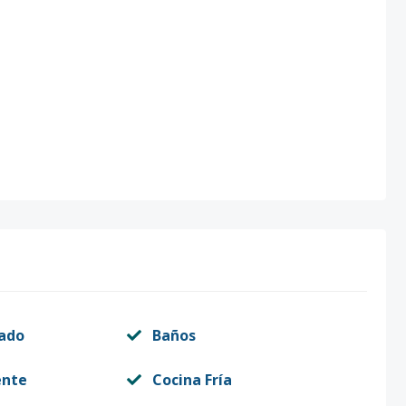
vado
Baños
ente
Cocina Fría