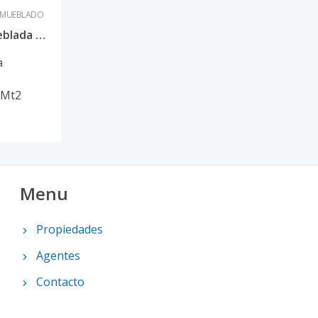
AMUEBLADO
Venta de villa, casa amueblada en Buena Vista Jarabacoa
a
Mt2
Menu
Propiedades
Agentes
Contacto