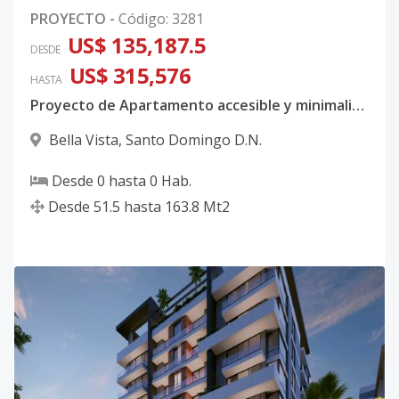
PROYECTO
-
Código
:
3281
US$ 135,187.5
DESDE
US$ 315,576
HASTA
Proyecto de Apartamento accesible y minimalista en el centro de la ciudad, Bella Vista
Bella Vista
,
Santo Domingo D.N.
Desde
0
hasta
0
Hab.
Desde
51.5
hasta
163.8
Mt2