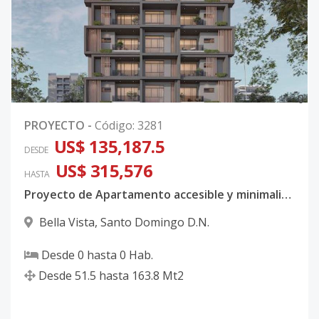
0
PROYECTO
-
Código
:
3281
US$ 135,187.5
DESDE
US$ 315,576
HASTA
Proyecto de Apartamento accesible y minimalista en el centro de la ciudad, Bella Vista
Bella Vista
,
Santo Domingo D.N.
Desde
0
hasta
0
Hab.
Desde
51.5
hasta
163.8
Mt2