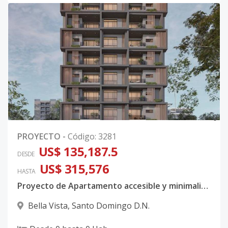
0
PROYECTO
-
Código
:
3281
US$ 135,187.5
DESDE
US$ 315,576
HASTA
Proyecto de Apartamento accesible y minimalista en el centro de la ciudad, Bella Vista
Bella Vista
,
Santo Domingo D.N.