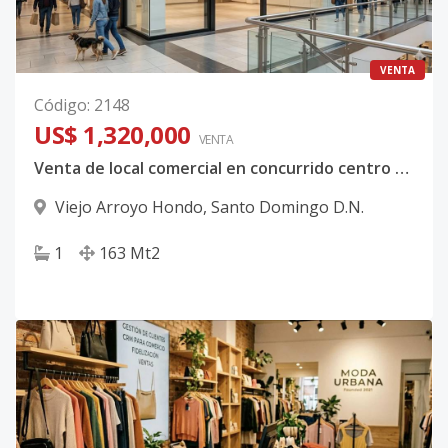
VENTA
Código
:
2148
US$ 1,320,000
VENTA
Venta de local comercial en concurrido centro comercial de Santo Domingo
Viejo Arroyo Hondo
,
Santo Domingo D.N.
1
163
Mt2