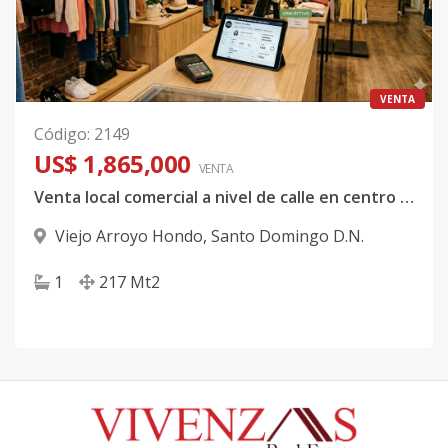
VENTA
Código
:
2149
US$ 1,865,000
VENTA
Venta local comercial a nivel de calle en centro comercial Santo Domiingo l
Viejo Arroyo Hondo
,
Santo Domingo D.N.
1
217
Mt2