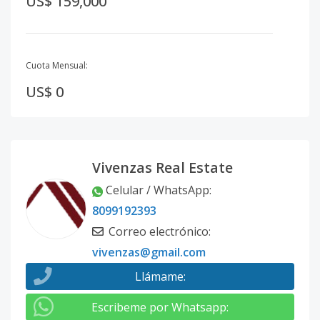
US$ 159,000
Cuota Mensual:
US$ 0
Vivenzas Real Estate
Celular / WhatsApp
:
8099192393
Correo electrónico
:
vivenzas@gmail.com
Llámame
:
Escribeme por Whatsapp
: