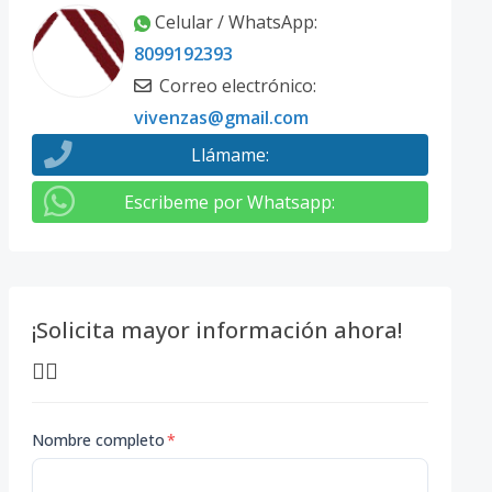
Celular / WhatsApp
:
8099192393
Correo electrónico
:
vivenzas@gmail.com
Llámame
:
Escribeme por Whatsapp
:
¡Solicita mayor información ahora!
👇🏽
Nombre completo
*