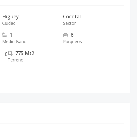
Higüey
Cocotal
Ciudad
Sector
1
6
Medio Baño
Parqueos
775
Mt2
0
Terreno