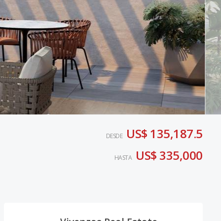
US$ 135,187.5
DESDE
US$ 335,000
HASTA