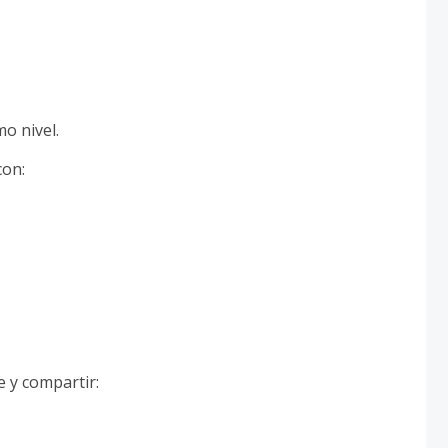
o nivel.
con:
e y compartir: