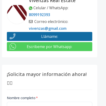
Vivenzas Real Estate
Celular / WhatsApp
:
8099192393
Correo electrónico
:
vivenzas@gmail.com
Llámame
:
Escribeme por Whatsapp
:
¡Solicita mayor información ahora!
👇🏽
Nombre completo
*