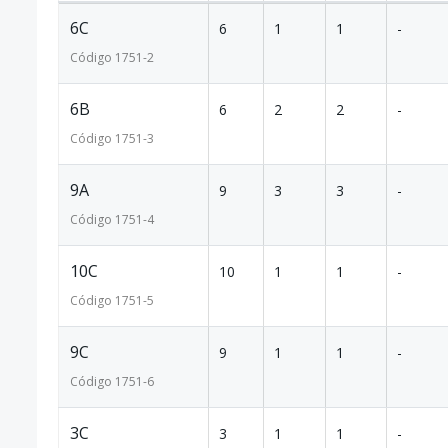
6C
6
1
1
-
Código
1751
-2
6B
6
2
2
-
Código
1751
-3
9A
9
3
3
-
Código
1751
-4
10C
10
1
1
-
Código
1751
-5
9C
9
1
1
-
Código
1751
-6
3C
3
1
1
-