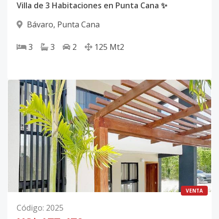
Villa de 3 Habitaciones en Punta Cana ✨
Bávaro
,
Punta Cana
3
3
2
125
Mt2
VENTA
Código
:
2025