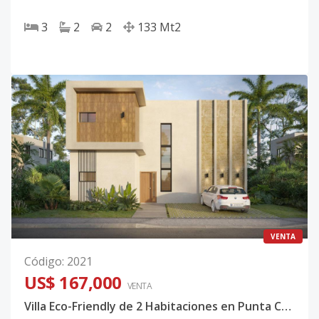
3
2
2
133
Mt2
VENTA
Código
:
2021
US$ 167,000
VENTA
Villa Eco-Friendly de 2 Habitaciones en Punta Cana 🌴