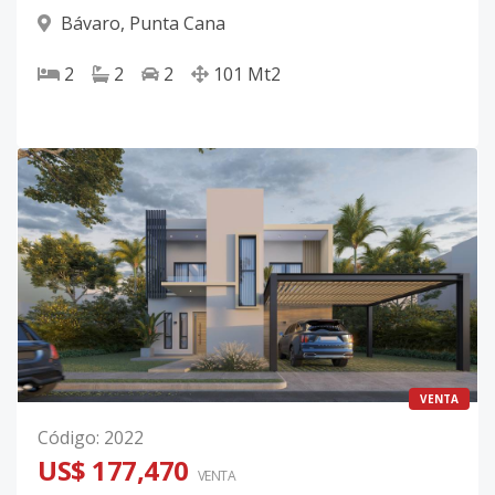
Bávaro
,
Punta Cana
2
2
2
101
Mt2
VENTA
Código
:
2022
US$ 177,470
VENTA