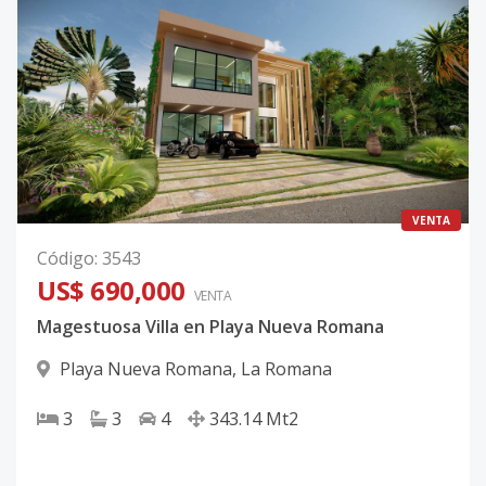
VENTA
Código
:
3543
US$ 690,000
VENTA
Magestuosa Villa en Playa Nueva Romana
Playa Nueva Romana
,
La Romana
3
3
4
343.14
Mt2