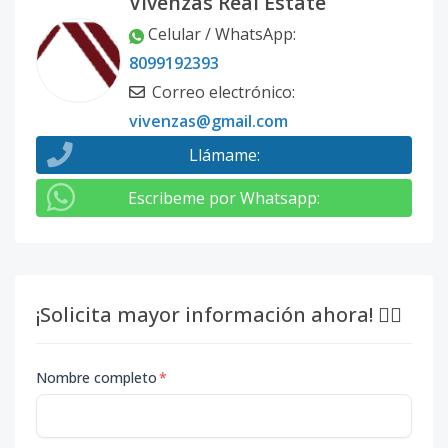
Vivenzas Real Estate
Celular / WhatsApp
:
8099192393
Correo electrónico
:
vivenzas@gmail.com
Llámame
:
Escribeme por Whatsapp
:
¡Solicita mayor información ahora! 👇🏽
Nombre completo
*