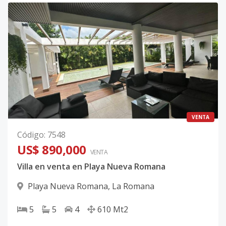
VENTA
Código
:
7548
US$ 890,000
VENTA
Villa en venta en Playa Nueva Romana
Playa Nueva Romana
,
La Romana
5
5
4
610
Mt2