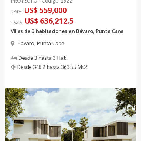
PROYECTO
-
Código
:
2922
US$ 559,000
DESDE
US$ 636,212.5
HASTA
Villas de 3 habitaciones en Bávaro, Punta Cana
Bávaro
,
Punta Cana
Desde
3
hasta
3
Hab.
Desde
348.2
hasta
363.55
Mt2