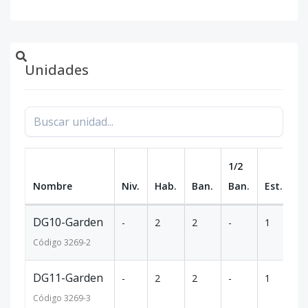
Unidades
1/2
Nombre
Niv.
Hab.
Ban.
Ban.
Est.
m
DG10-Garden
-
2
2
-
1
77
Código
3269
-2
DG11-Garden
-
2
2
-
1
77
Código
3269
-3