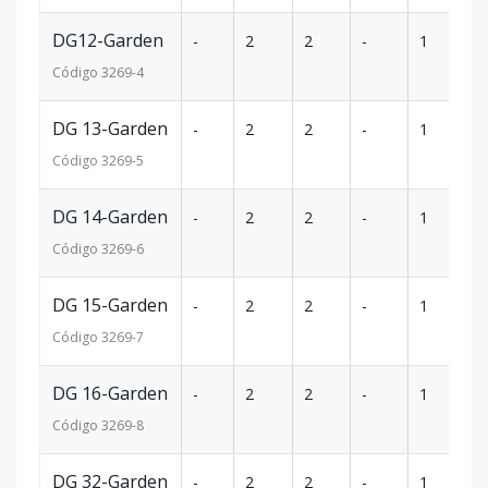
DG12-Garden
-
2
2
-
1
77
Código
3269
-4
DG 13-Garden
-
2
2
-
1
77
Código
3269
-5
DG 14-Garden
-
2
2
-
1
77
Código
3269
-6
DG 15-Garden
-
2
2
-
1
77
Código
3269
-7
DG 16-Garden
-
2
2
-
1
77
Código
3269
-8
DG 32-Garden
-
2
2
-
1
77