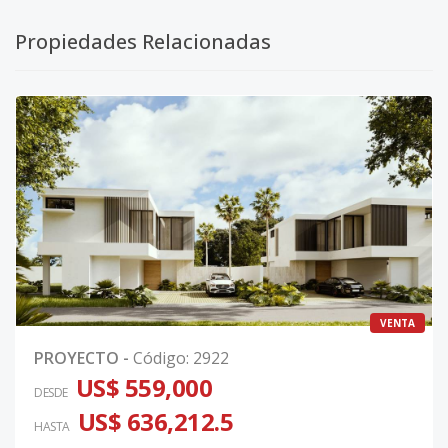
DG 80-Garden
-
2
2
-
1
77
Propiedades Relacionadas
Código
3269
-26
DG9-Garden
-
2
2
-
1
77
Código
3269
-1
VENTA
PROYECTO
-
Código
:
2922
US$ 559,000
DESDE
US$ 636,212.5
HASTA