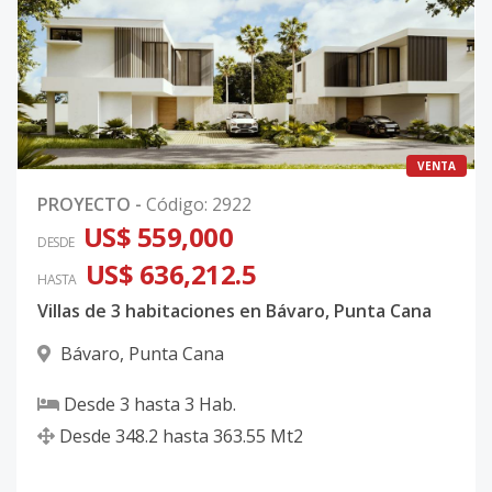
VENTA
PROYECTO
-
Código
:
2922
US$ 559,000
DESDE
US$ 636,212.5
HASTA
Villas de 3 habitaciones en Bávaro, Punta Cana
Bávaro
,
Punta Cana
Desde
3
hasta
3
Hab.
Desde
348.2
hasta
363.55
Mt2