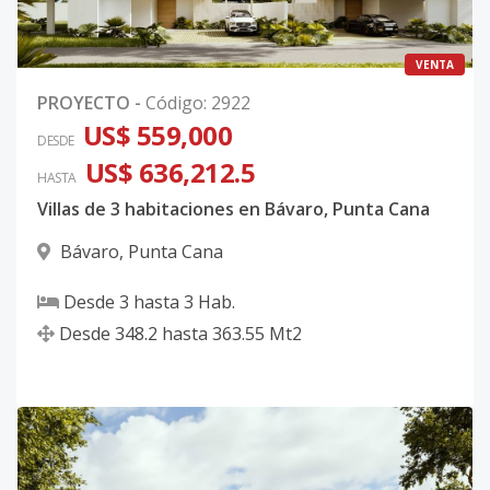
VENTA
PROYECTO
-
Código
:
2922
US$ 559,000
DESDE
US$ 636,212.5
HASTA
Villas de 3 habitaciones en Bávaro, Punta Cana
Bávaro
,
Punta Cana
Desde
3
hasta
3
Hab.
Desde
348.2
hasta
363.55
Mt2