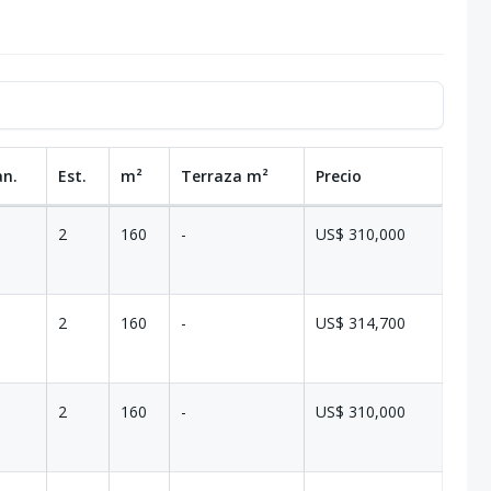
an.
Est.
m²
Terraza
m²
Precio
2
160
-
US$ 310,000
2
160
-
US$ 314,700
2
160
-
US$ 310,000