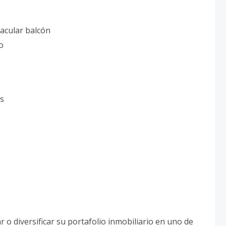
acular balcón
o
as
r o diversificar su portafolio inmobiliario en uno de