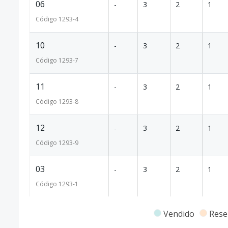
06
-
3
2
1
Código
1293
-4
10
-
3
2
1
Código
1293
-7
11
-
3
2
1
Código
1293
-8
12
-
3
2
1
Código
1293
-9
03
-
3
2
1
Código
1293
-1
Vendido
Rese