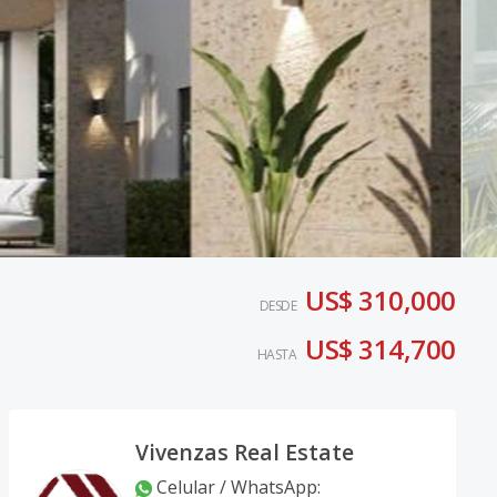
US$ 310,000
DESDE
US$ 314,700
HASTA
Vivenzas Real Estate
Celular / WhatsApp
: