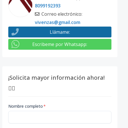
8099192393
Correo electrónico
:
vivenzas@gmail.com
Llámame
:
Escribeme por Whatsapp
:
¡Solicita mayor información ahora!
👇🏽
Nombre completo
*