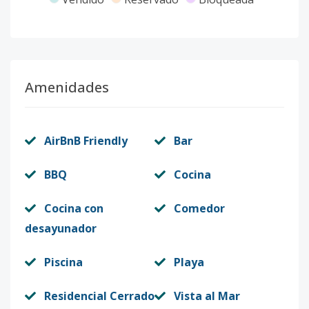
VILLA C-L7
-
2
2
-
1
14
Código
4767
-10
Amenidades
X SC
1
1
1
1
1
10
Código
4767
-11
AirBnB Friendly
Bar
C-2A
3
2
2
-
1
82
Código
4767
-1
BBQ
Cocina
Cocina con
Comedor
desayunador
Piscina
Playa
Residencial Cerrado
Vista al Mar