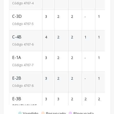
Código
4767
-4
C-3D
3
2
2
-
1
82
Código
4767
-5
C-4B
4
2
2
1
1
15
Código
4767
-6
E-1A
3
2
2
-
1
76
Código
4767
-7
E-2B
3
2
2
-
1
82
Código
4767
-8
E-3B
3
3
2
2
2
11
PENTHOUSE
Vendido
Reservado
Bloqueada
Código
4767
-9