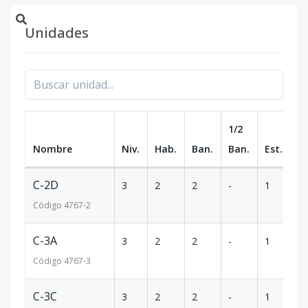
Unidades
1/2
Nombre
Niv.
Hab.
Ban.
Ban.
Est.
m
C-2D
3
2
2
-
1
82
Código
4767
-2
C-3A
3
2
2
-
1
82
Código
4767
-3
C-3C
3
2
2
-
1
82