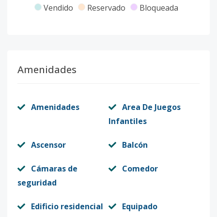
Vendido
Reservado
Bloqueada
6-B
6
2
2
1
2
1
Código
3896
-10
6-D
6
3
2
1
2
1
Amenidades
Código
3896
-11
6-E
6
3
2
1
2
1
Amenidades
Area De Juegos
Código
3896
-12
Infantiles
Ascensor
Balcón
Cámaras de
Comedor
seguridad
Edificio residencial
Equipado