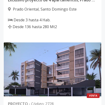
Exclusivo proyecto de 4 apartamentos, Prado Oriental
Prado Oriental
,
Santo Domingo Este
Desde
3
hasta
4
Hab.
Desde
136
hasta
280
Mt2
VENTA
PROYECTO
-
Código
:
2728