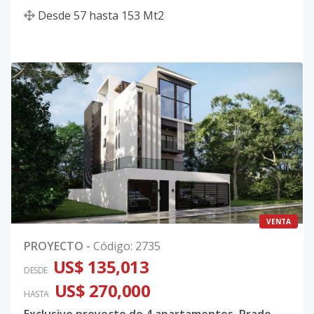
Desde
57
hasta
153
Mt2
VENTA
PROYECTO
-
Código
:
2735
US$ 135,013
DESDE
US$ 270,000
HASTA