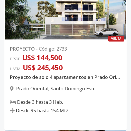
VENTA
PROYECTO
-
Código
:
2733
US$ 144,500
DESDE
US$ 245,450
HASTA
Proyecto de solo 4 apartamentos en Prado Oriental
Prado Oriental
,
Santo Domingo Este
Desde
3
hasta
3
Hab.
Desde
95
hasta
154
Mt2