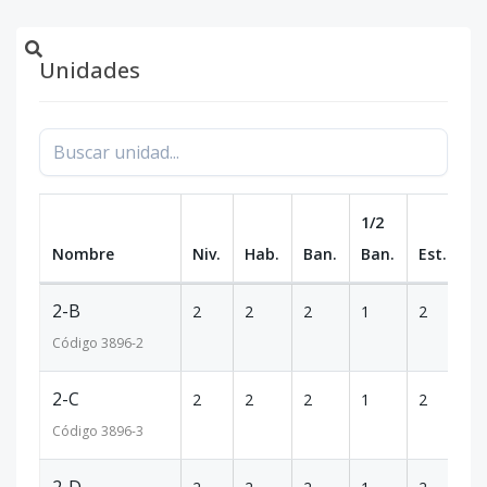
Unidades
1/2
Nombre
Niv.
Hab.
Ban.
Ban.
Est.
m
2-B
2
2
2
1
2
1
Código
3896
-2
2-C
2
2
2
1
2
5
Código
3896
-3