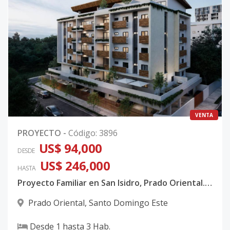
VENTA
PROYECTO
-
Código
:
3896
US$ 94,000
DESDE
US$ 246,000
HASTA
Proyecto Familiar en San Isidro, Prado Oriental. Entrega en 2027
Prado Oriental
,
Santo Domingo Este
Desde
1
hasta
3
Hab.