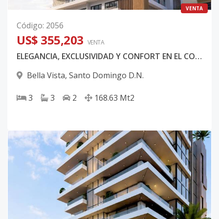
VENTA
Código
:
2056
US$ 355,203
VENTA
ELEGANCIA, EXCLUSIVIDAD Y CONFORT EN EL CORAZÓN DE BELLA VISTA
Bella Vista
,
Santo Domingo D.N.
3
3
2
168.63
Mt2