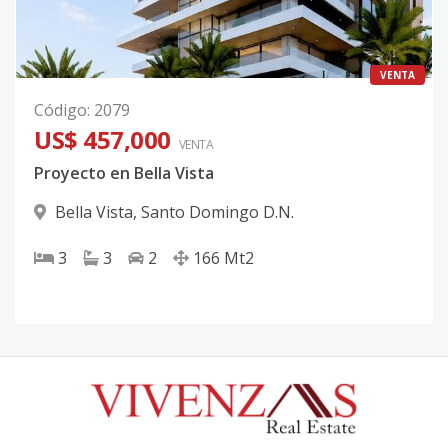
VENTA
Código
:
2079
US$ 457,000
VENTA
Proyecto en Bella Vista
Bella Vista
,
Santo Domingo D.N.
3
3
2
166
Mt2