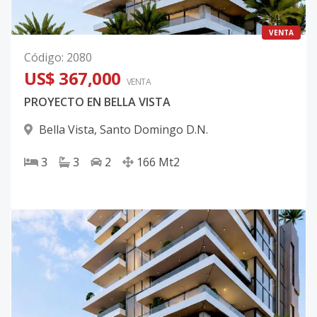
VENTA
Código
:
2080
US$ 367,000
VENTA
PROYECTO EN BELLA VISTA
Bella Vista
,
Santo Domingo D.N.
3
3
2
166
Mt2