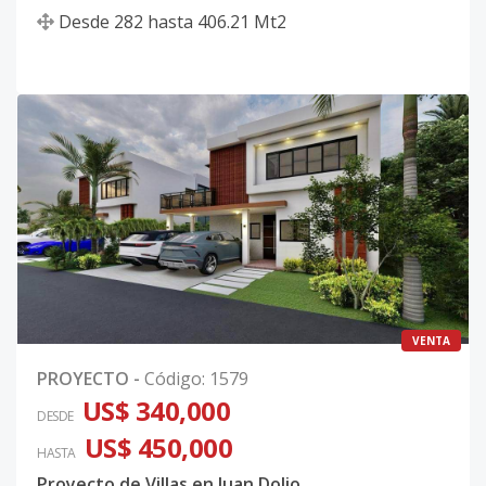
Desde
282
hasta
406.21
Mt2
VENTA
PROYECTO
-
Código
:
1579
US$ 340,000
DESDE
US$ 450,000
HASTA
Proyecto de Villas en Juan Dolio