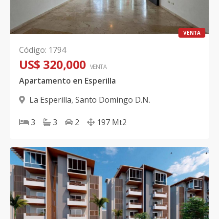
VENTA
Código
:
1794
US$ 320,000
VENTA
Apartamento en Esperilla
La Esperilla
,
Santo Domingo D.N.
3
3
2
197
Mt2