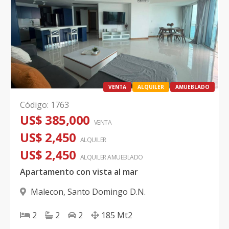
VENTA
ALQUILER
AMUEBLADO
Código
:
1763
US$ 385,000
VENTA
US$ 2,450
ALQUILER
US$ 2,450
ALQUILER
AMUEBLADO
Apartamento con vista al mar
Malecon
,
Santo Domingo D.N.
2
2
2
185
Mt2