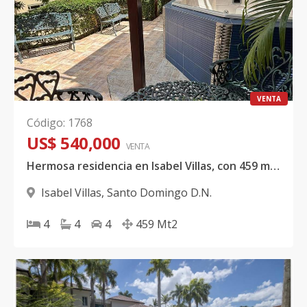
VENTA
Código
:
1768
US$ 540,000
VENTA
Hermosa residencia en Isabel Villas, con 459 mts² de construcción
Isabel Villas
,
Santo Domingo D.N.
4
4
4
459
Mt2