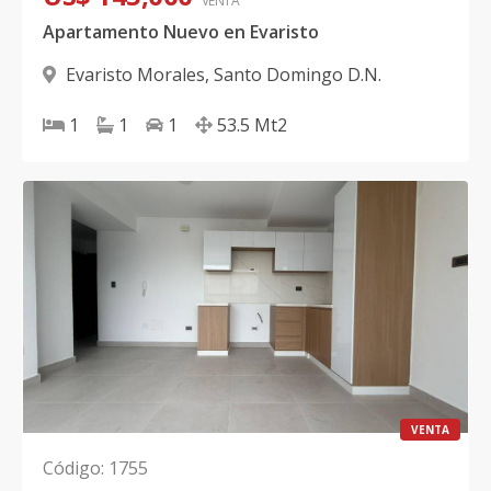
VENTA
Apartamento Nuevo en Evaristo
Evaristo Morales
,
Santo Domingo D.N.
1
1
1
53.5
Mt2
VENTA
Código
:
1755