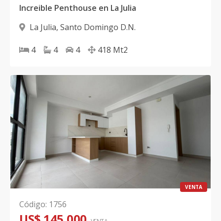
Increible Penthouse en La Julia
La Julia
,
Santo Domingo D.N.
4
4
4
418
Mt2
VENTA
Código
:
1756
US$ 145,000