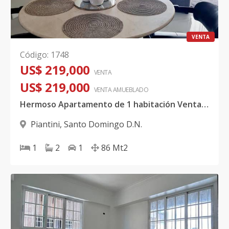
VENTA
Código
:
1748
US$ 219,000
VENTA
US$ 219,000
VENTA AMUEBLADO
Hermoso Apartamento de 1 habitación Venta Amueblado, Piantini
Piantini
,
Santo Domingo D.N.
1
2
1
86
Mt2