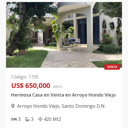
VENTA
Código
:
1735
US$ 650,000
VENTA
Hermosa Casa en Venta en Arroyo Hondo Viejo
Arroyo Hondo Viejo
,
Santo Domingo D.N.
3
3
420
Mt2