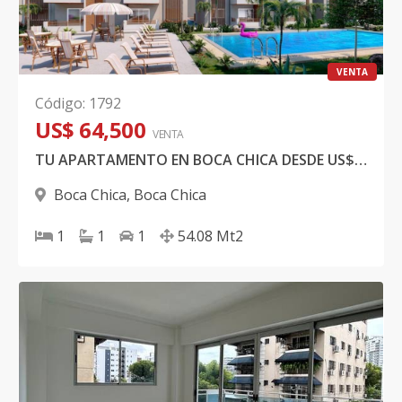
VENTA
Código
:
1792
US$ 64,500
VENTA
TU APARTAMENTO EN BOCA CHICA DESDE US$64,500
Boca Chica
,
Boca Chica
1
1
1
54.08
Mt2