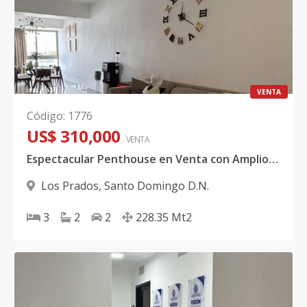
VENTA
Código
:
1776
US$ 310,000
VENTA
Espectacular Penthouse en Venta con Amplios Espacios y Terraza Privada
Los Prados
,
Santo Domingo D.N.
3
2
2
228.35
Mt2