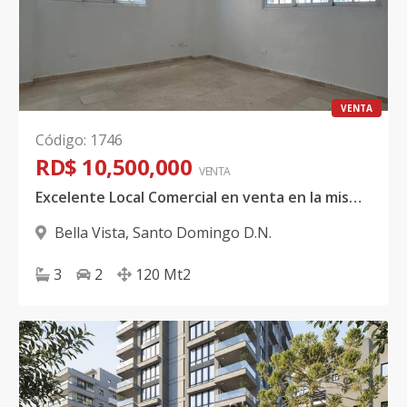
VENTA
Código
:
1746
RD$ 10,500,000
VENTA
Excelente Local Comercial en venta en la misma Romulo Betancourt, Bella Vista.
Bella Vista
,
Santo Domingo D.N.
3
2
120
Mt2