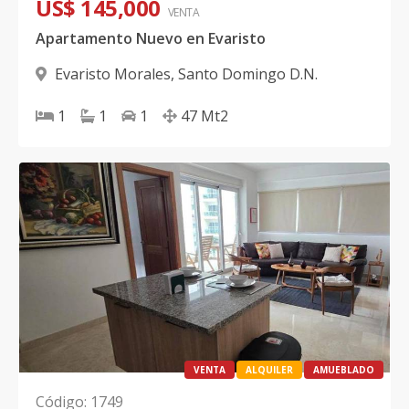
US$ 145,000
VENTA
Apartamento Nuevo en Evaristo
Evaristo Morales
,
Santo Domingo D.N.
1
1
1
47
Mt2
VENTA
ALQUILER
AMUEBLADO
Código
:
1749