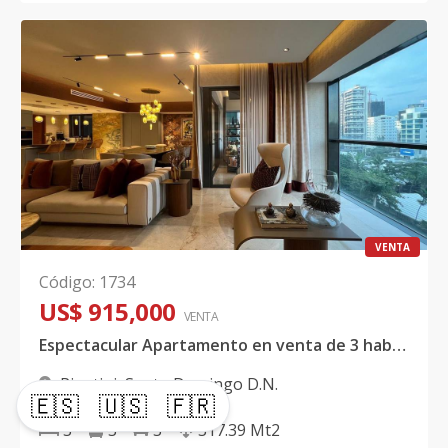
VENTA
Código
:
1734
US$ 915,000
VENTA
Espectacular Apartamento en venta de 3 habitaciones, Piantini
Piantini
,
Santo Domingo D.N.
🇪🇸
🇺🇸
🇫🇷
3
3
3
317.39
Mt2