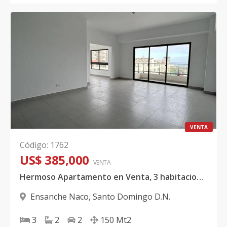
VENTA
Código
:
1762
US$ 385,000
VENTA
Hermoso Apartamento en Venta, 3 habitaciones, estudio, cuarto de servicio, Naco
Ensanche Naco
,
Santo Domingo D.N.
3
2
2
150
Mt2