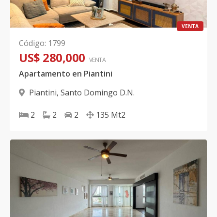
VENTA
Código
:
1799
US$ 280,000
VENTA
Apartamento en Piantini
Piantini
,
Santo Domingo D.N.
2
2
2
135
Mt2