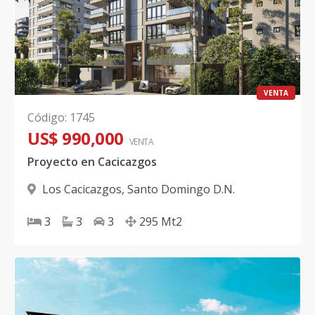
VENTA
Código
:
1745
US$ 990,000
VENTA
Proyecto en Cacicazgos
Los Cacicazgos
,
Santo Domingo D.N.
3
3
3
295
Mt2