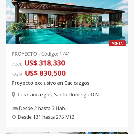
VENTA
PROYECTO
-
Código
:
1741
US$ 318,330
DESDE
US$ 830,500
HASTA
Proyecto exclusivo en Cacicazgos
Los Cacicazgos
,
Santo Domingo D.N.
Desde
2
hasta
3
Hab.
Desde
131
hasta
275
Mt2