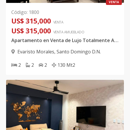
VENTA
Código
:
1800
US$ 315,000
VENTA
US$ 315,000
VENTA AMUEBLADO
Apartamento en Venta de Lujo Totalmente Amueblado
Evaristo Morales
,
Santo Domingo D.N.
2
2
2
130
Mt2