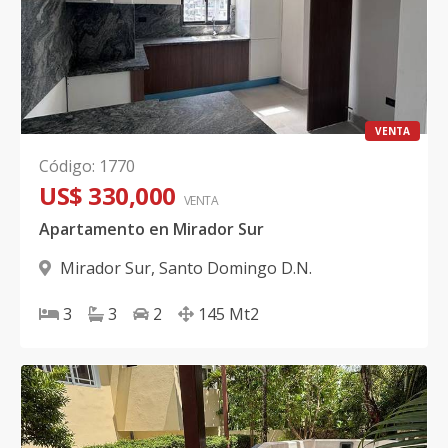
VENTA
Código
:
1770
US$ 330,000
VENTA
Apartamento en Mirador Sur
Mirador Sur
,
Santo Domingo D.N.
3
3
2
145
Mt2