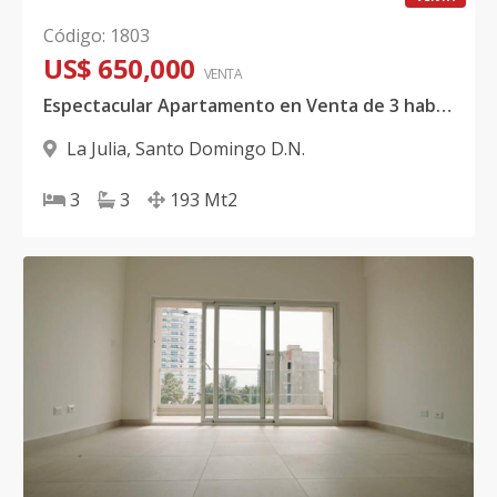
Código
:
1803
US$ 650,000
VENTA
Espectacular Apartamento en Venta de 3 habitaciones con Impresionante Vista al Mar
La Julia
,
Santo Domingo D.N.
3
3
193
Mt2