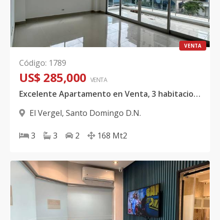
VENTA
Código
:
1789
US$ 285,000
VENTA
Excelente Apartamento en Venta, 3 habitaciones, El Vergel
El Vergel
,
Santo Domingo D.N.
3
3
2
168
Mt2