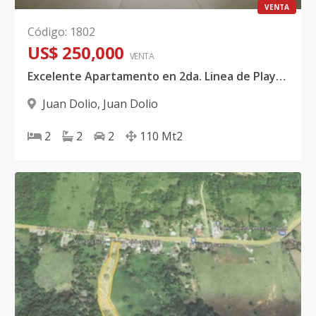
VENTA
Código
:
1802
US$ 250,000
VENTA
Excelente Apartamento en 2da. Linea de Playa, Juan Dolio
Juan Dolio
,
Juan Dolio
2
2
2
110
Mt2