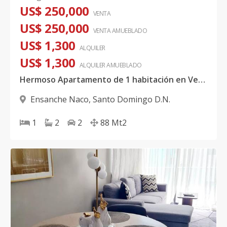
US$ 250,000
VENTA
US$ 250,000
VENTA AMUEBLADO
US$ 1,300
ALQUILER
US$ 1,300
ALQUILER
AMUEBLADO
Hermoso Apartamento de 1 habitación en Venta y/o Alquiler Amueblado, Naco
Ensanche Naco
,
Santo Domingo D.N.
1
2
2
88
Mt2