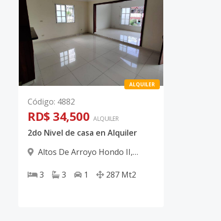
ALQUILER
Código
:
4882
RD$ 34,500
ALQUILER
2do Nivel de casa en Alquiler
Altos De Arroyo Hondo II
,
Santo Domingo D.N.
3
3
1
287
Mt2