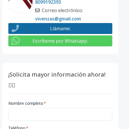
8099192393
Correo electrónico
:
vivenzas@gmail.com
Llámame
:
Escribeme por Whatsapp
:
¡Solicita mayor información ahora!
👇🏽
Nombre completo
*
Teléfono
*