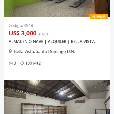
ALQUILER
Código
:
4818
US$ 3,000
ALQUILER
ALMACEN O NAVE | ALQUILER | BELLA VISTA
Bella Vista
,
Santo Domingo D.N.
3
190
Mt2