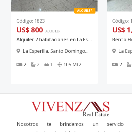
ALQUILER
Código
:
1823
Código
:
US$ 800
US$ 1
ALQUILER
Alquiler 2 habitaciones en La Esperilla Código:PD698
La Esperilla
,
Santo Domingo
La Esp
D.N.
D.N.
2
2
1
105
Mt2
2
Nosotros te brindamos un servicio