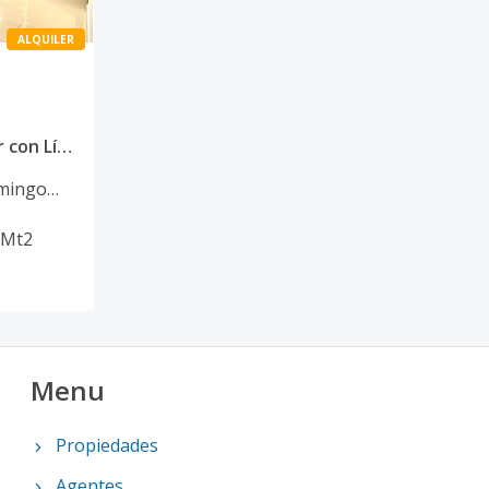
ALQUILER
Apartamento en Alquiler con Línea Blanca en La Esperilla, Distrito Nacional Código: PD701
mingo
Mt2
Menu
Propiedades
Agentes