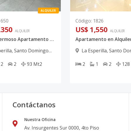
ALQUILER
1650
Código
:
1826
,350
US$ 1,550
ALQUILER
ALQUILER
Rento Hermoso Apartamento Piso Alto de 2 Habitaciones Como NUEVO en La Esperilla Código: PD520
erilla
,
Santo Domingo
La Esperilla
,
Santo Do
D.N.
2
2
93
Mt2
2
1
2
128
Contáctanos
Nuestra Oficina
Av. Insurgentes Sur 0000, 4to Piso