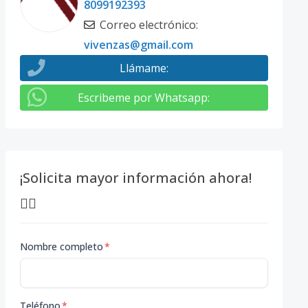
8099192393
Correo electrónico
:
vivenzas@gmail.com
Llámame
:
Escribeme por Whatsapp
:
¡Solicita mayor información ahora!
👇🏽
Nombre completo
*
Teléfono
*