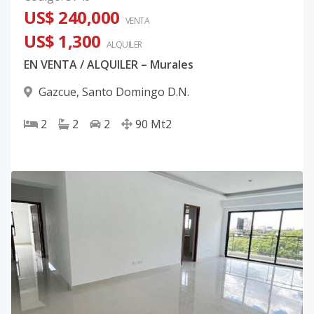
US$ 240,000
VENTA
US$ 1,300
ALQUILER
EN VENTA / ALQUILER – Murales
Gazcue
,
Santo Domingo D.N.
2
2
2
90
Mt2