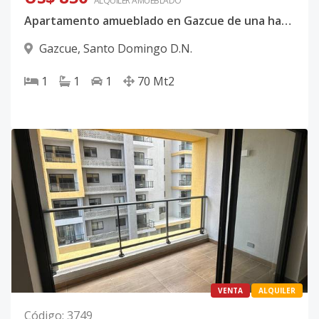
ALQUILER
AMUEBLADO
Apartamento amueblado en Gazcue de una habitación en alquiler
Gazcue
,
Santo Domingo D.N.
1
1
1
70
Mt2
VENTA
ALQUILER
Código
:
3749