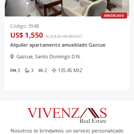
AMUEBLADO
Código
:
3948
US$ 1,550
ALQUILER
AMUEBLADO
Alquiler apartamento amueblado Gazcue
Gazcue
,
Santo Domingo D.N.
3
3
2
135.45
Mt2
Nosotros te brindamos un servicio personalizado