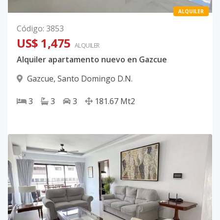
ALQUILER
Código
:
3853
US$ 1,475
ALQUILER
Alquiler apartamento nuevo en Gazcue
Gazcue
,
Santo Domingo D.N.
3
3
3
181.67
Mt2