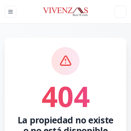
Toggle navigation menu
Toggl
404
La propiedad no existe
o no está disponible