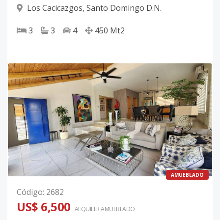
Los Cacicazgos
,
Santo Domingo D.N.
3
3
4
450
Mt2
AMUEBLADO
Código
:
2682
US$ 6,500
ALQUILER
AMUEBLADO