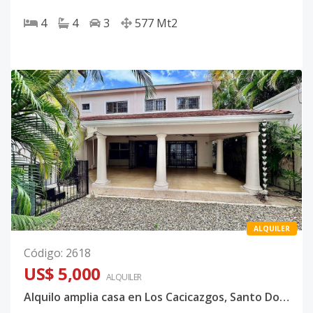
4
4
3
577
Mt2
ALQUILER
Código
:
2618
US$ 5,000
ALQUILER
Alquilo amplia casa en Los Cacicazgos, Santo Domingo