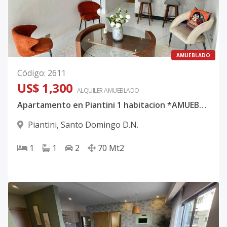
AMUEBLADO
Código
:
2611
US$ 1,300
ALQUILER
AMUEBLADO
Apartamento en Piantini 1 habitacion *AMUEBLADO*
Piantini
,
Santo Domingo D.N.
1
1
2
70
Mt2