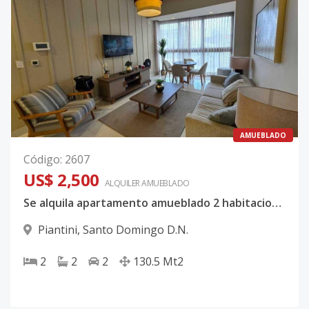
AMUEBLADO
Código
:
2607
US$ 2,500
ALQUILER
AMUEBLADO
Se alquila apartamento amueblado 2 habitaciones Piantini
Piantini
,
Santo Domingo D.N.
2
2
2
130.5
Mt2