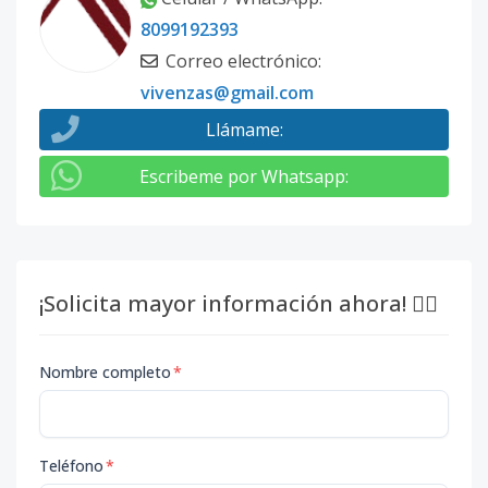
8099192393
Correo electrónico
:
vivenzas@gmail.com
Llámame
:
Escribeme por Whatsapp
:
¡Solicita mayor información ahora! 👇🏽
Nombre completo
*
Teléfono
*