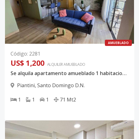
AMUEBLADO
Código
:
2281
US$ 1,200
ALQUILER
AMUEBLADO
Se alquila apartamento amueblado 1 habitacion Piantini
Piantini
,
Santo Domingo D.N.
1
1
1
71
Mt2