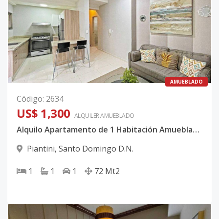
AMUEBLADO
Código
:
2634
US$ 1,300
ALQUILER
AMUEBLADO
Alquilo Apartamento de 1 Habitación Amueblado en Piantini
Piantini
,
Santo Domingo D.N.
1
1
1
72
Mt2