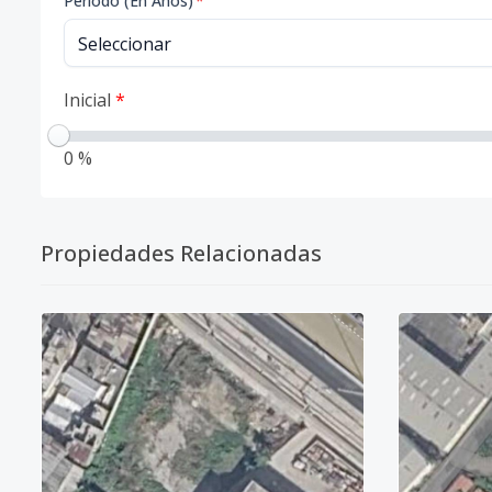
Período (En Años)
*
Inicial
*
0 %
Propiedades Relacionadas