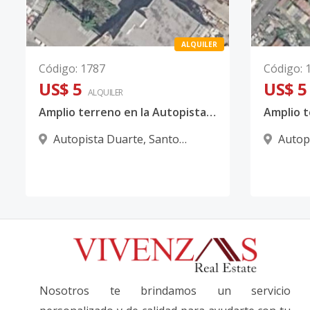
ALQUILER
Código
:
1787
Código
:
US$ 5
US$ 5
ALQUILER
Amplio terreno en la Autopista Duarte
Autopista Duarte
,
Santo
Autop
Domingo D.N.
Domingo
Nosotros te brindamos un servicio