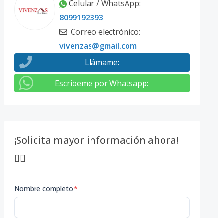
Celular / WhatsApp
:
8099192393
Correo electrónico
:
vivenzas@gmail.com
Llámame
:
Escribeme por Whatsapp
:
¡Solicita mayor información ahora!
👇🏽
Nombre completo
*