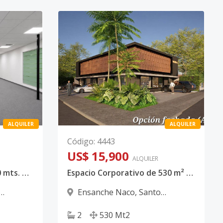
ALQUILER
ALQUILER
Código
:
4443
US$ 15,900
ALQUILER
Local Corporativo de 400 mts. en alquiler, Naco
Espacio Corporativo de 530 m² con 14 Parqueos | Centro de la Ciudad
Ensanche Naco
,
Santo
Domingo D.N.
2
530
Mt2