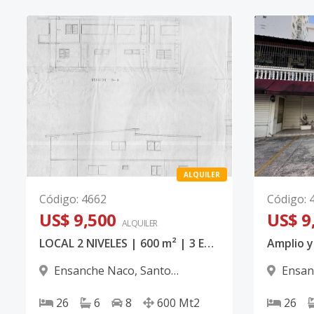
ALQUILER
Código
:
4662
Código
:
US$ 9,500
US$ 9
ALQUILER
LOCAL 2 NIVELES | 600 m² | 3 ENTRADAS | NACO
Ensanche Naco
,
Santo
Ensan
Domingo D.N.
Domingo
26
6
8
600
Mt2
26