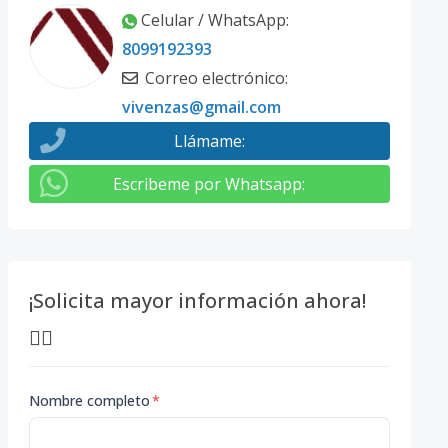
Celular / WhatsApp
:
8099192393
Correo electrónico
:
vivenzas@gmail.com
Llámame
:
Escribeme por Whatsapp
:
¡Solicita mayor información ahora!
👇🏽
Nombre completo
*