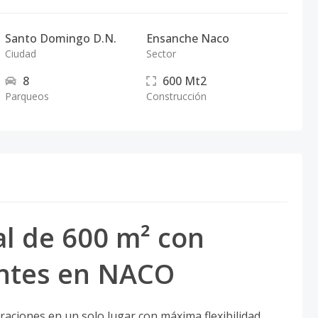
Santo Domingo D.N.
Ensanche Naco
Ciudad
Sector
8
600
Mt2
Parqueos
Construcción
al de 600 m² con
ntes en NACO
aciones en un solo lugar con máxima flexibilidad.