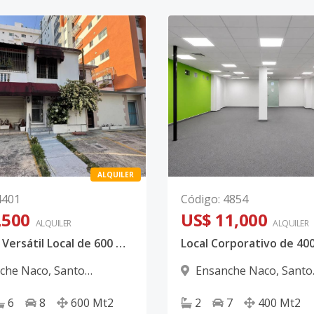
ALQUILER
4401
Código
:
4854
,500
US$ 11,000
ALQUILER
ALQUILER
Amplio y Versátil Local de 600 m² con Entradas Independientes en NACO
che Naco
,
Santo
Ensanche Naco
,
Santo
 D.N.
Domingo D.N.
6
8
600
Mt2
2
7
400
Mt2