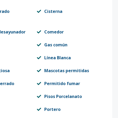
rrado
Cisterna
desayunador
Comedor
Gas común
Línea Blanca
ciosa
Mascotas permitidas
terrado
Permitido fumar
Pisos Porcelanato
Portero