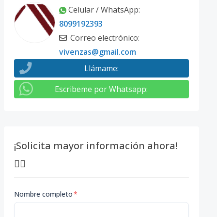
Celular / WhatsApp
:
8099192393
Correo electrónico
:
vivenzas@gmail.com
Llámame
:
Escribeme por Whatsapp
:
¡Solicita mayor información ahora!
👇🏽
Nombre completo
*