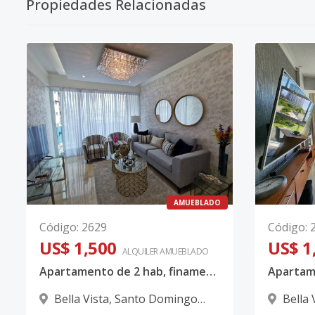
Propiedades Relacionadas
AMUEBLADO
Código
:
2629
Código
:
US$ 1,500
US$ 1
ALQUILER
AMUEBLADO
Apartamento de 2 hab, finamente amueblado - Bella Vista
Bella Vista
,
Santo Domingo
Bella 