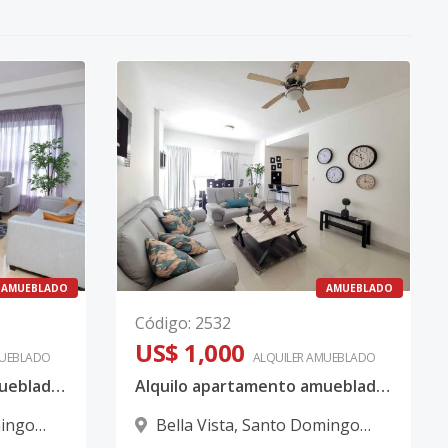
AMUEBLADO
AMUEBLADO
Código
:
2532
US$ 1,000
UEBLADO
ALQUILER
AMUEBLADO
Alquilo apartamento amueblado de 3 habitaciones en Bella Vista
Alquilo apartamento amueblado en Bella Vista- 1 habitación
ingo
Bella Vista
,
Santo Domingo