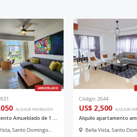
AMUEBLADO
2631
Código
:
2644
,050
US$ 2,500
ALQUILER
AMUEBLADO
ALQUILER
AM
Apartamento Amueblado de 1 Habitación en Alquiler en Bella Vista, Santo Domingo – Piscina y Vista al Mar
Vista
,
Santo Domingo
Bella Vista
,
Santo Dom