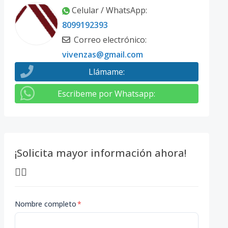
Celular / WhatsApp
:
8099192393
Correo electrónico
:
vivenzas@gmail.com
Llámame
:
Escribeme por Whatsapp
:
¡Solicita mayor información ahora!
👇🏽
Nombre completo
*