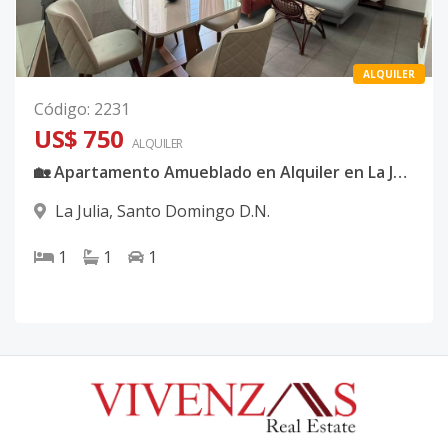
ALQUILER
Código
:
2231
US$ 750
ALQUILER
🏡 Apartamento Amueblado en Alquiler en La Julia
La Julia
,
Santo Domingo D.N.
1
1
1