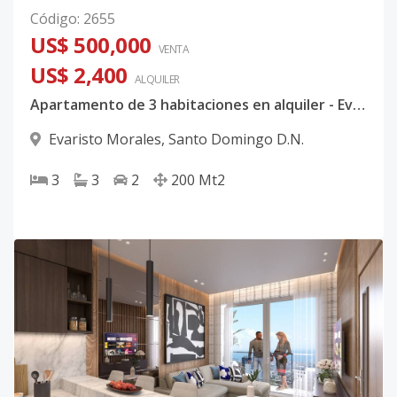
Código
:
2655
US$ 500,000
VENTA
US$ 2,400
ALQUILER
Apartamento de 3 habitaciones en alquiler - Evaristo morales - balcon amplio
Evaristo Morales
,
Santo Domingo D.N.
3
3
2
200
Mt2