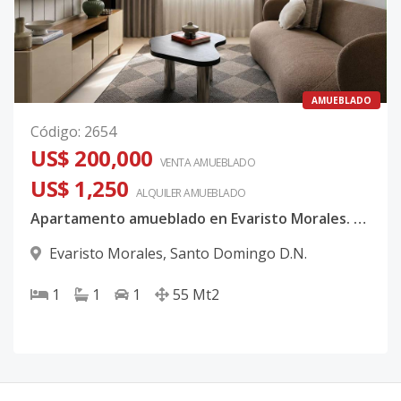
AMUEBLADO
Código
:
2654
US$ 200,000
VENTA AMUEBLADO
US$ 1,250
ALQUILER
AMUEBLADO
Apartamento amueblado en Evaristo Morales. 1 hab, 55 m², luz e internet incluidos. Piscina, gimnasio y sports bar.
Evaristo Morales
,
Santo Domingo D.N.
1
1
1
55
Mt2