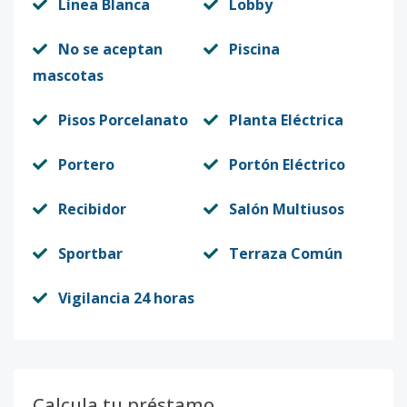
Línea Blanca
Lobby
No se aceptan
Piscina
mascotas
Pisos Porcelanato
Planta Eléctrica
Portero
Portón Eléctrico
Recibidor
Salón Multiusos
Sportbar
Terraza Común
Vigilancia 24 horas
Calcula tu préstamo