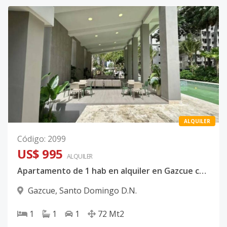
ALQUILER
Código
:
2099
US$ 995
ALQUILER
Apartamento de 1 hab en alquiler en Gazcue con línea blanca y vista al mar
Gazcue
,
Santo Domingo D.N.
1
1
1
72
Mt2