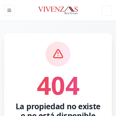
Toggle navigation menu
Toggl
404
La propiedad no existe
o no está disponible