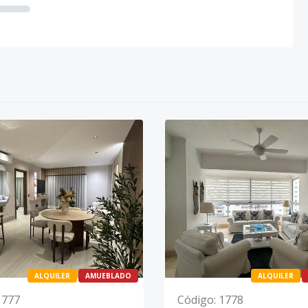
ALQUILER
AMUEBLADO
ALQUILER
1777
Código
:
1778