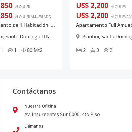
,850
US$ 2,200
ALQUILER
ALQUILER
,850
US$ 2,200
ALQUILER
AMUEBLADO
ALQUILER
AM
Apartamento de 1 Habitación, Finamente Amueblado, Piantini
ni
,
Santo Domingo D.N.
Piantini
,
Santo Doming
1
1
80
Mt2
2
3
2
Contáctanos
Nuestra Oficina
Av. Insurgentes Sur 0000, 4to Piso
Llámanos