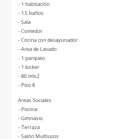
- 1 habitación
- 1.5 baños
- Sala
- Comedor
- Cocina con desayunador
- Area de Lavado
- 1 parqueo
- ⁠1 locker
- ⁠80 mts2
- ⁠Piso 8
Areas Sociales
- Piscina
- Gimnasio
- Terraza
- ⁠Salón Multiusos