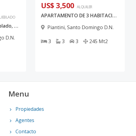
US$ 3,500
ALQUILER
APARTAMENTO DE 3 HABITACIONES EN ALQUILER LINEA BLANCA, PIANTINI
UEBLADO
Apartamento Full Amueblado, Moderno y Cómodo, Piantini
Piantini
,
Santo Domingo D.N.
o D.N.
3
3
3
245
Mt2
Menu
Propiedades
Agentes
Contacto