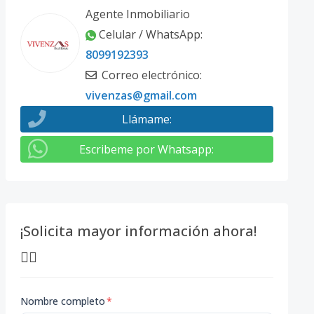
Agente Inmobiliario
Celular / WhatsApp
:
8099192393
Correo electrónico
:
vivenzas@gmail.com
Llámame
:
Escribeme por Whatsapp
:
¡Solicita mayor información ahora!
👇🏽
Nombre completo
*