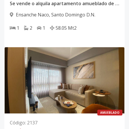
Se vende o alquila apartamento amueblado de 1 habitación en Naco
Ensanche Naco
,
Santo Domingo D.N.
1
2
1
58.05
Mt2
AMUEBLADO
Código
:
2137