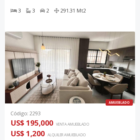
3
3
2
291.31
Mt2
AMUEBLADO
Código
:
2293
US$ 195,000
VENTA AMUEBLADO
US$ 1,200
ALQUILER
AMUEBLADO