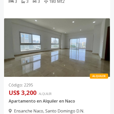
3
3
3
180
Mt2
ALQUILER
Código
:
2295
US$ 3,200
ALQUILER
Apartamento en Alquiler en Naco
Ensanche Naco
,
Santo Domingo D.N.