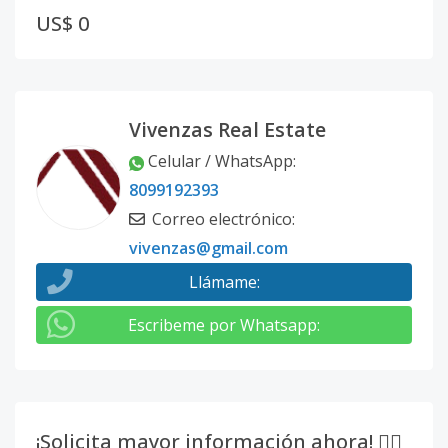
US$ 0
Vivenzas Real Estate
Celular / WhatsApp
:
8099192393
Correo electrónico
:
vivenzas@gmail.com
Llámame
:
Escribeme por Whatsapp
:
¡Solicita mayor información ahora! 👇🏽