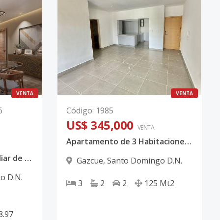
VENTA
VENTA
6
Código
:
1985
US$ 345,000
VENTA
Apartamento de 3 Habitaciones con vista despejada
Proyecto concepto familiar de 3 habitaciones
Gazcue
,
Santo Domingo D.N.
o D.N.
3
2
2
125
Mt2
8.97