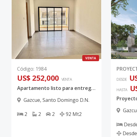
VENTA
Código
:
1984
PROYEC
US$ 252,000
US
VENTA
DESDE
U
Apartamento listo para entrega ! 2 Habitaciones + Área social
HASTA
Gazcue
,
Santo Domingo D.N.
Gazcu
2
2
2
92
Mt2
Desd
Desde