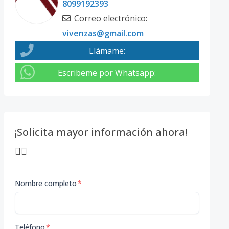
8099192393
Correo electrónico
:
vivenzas@gmail.com
Llámame
:
Escribeme por Whatsapp
:
¡Solicita mayor información ahora!
👇🏽
Nombre completo
*
Teléfono
*