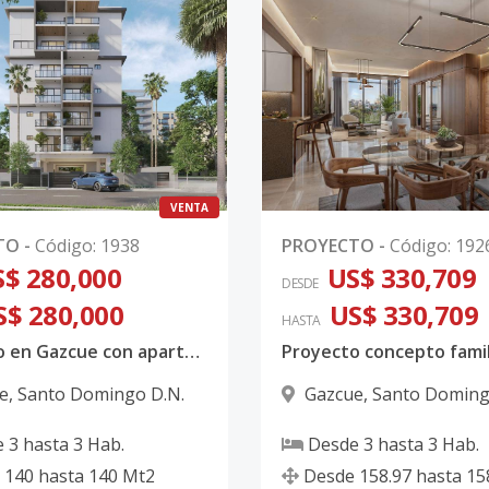
VENTA
TO
-
Código
:
1938
PROYECTO
-
Código
:
192
$ 280,000
US$ 330,709
DESDE
S$ 280,000
US$ 330,709
HASTA
Proyecto en Gazcue con apartamento de 1,2 y 3 habitaciones
e
,
Santo Domingo D.N.
Gazcue
,
Santo Doming
e
3
hasta
3
Hab.
Desde
3
hasta
3
Hab.
140
hasta
140
Mt2
Desde
158.97
hasta
15