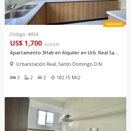
ALQUILER
Código
:
4434
US$ 1,700
ALQUILER
Apartamento 3Hab en Alquiler en Urb. Real Santo
Urbanización Real
,
Santo Domingo D.N.
3
2
2
182.15
Mt2