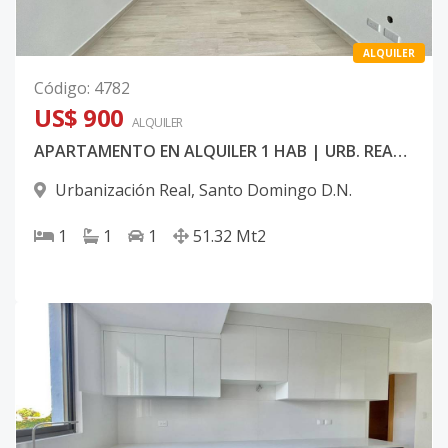
ALQUILER
Código
:
4782
US$ 900
ALQUILER
APARTAMENTO EN ALQUILER 1 HAB | URB. REAL, SANTO DOMINGO
Urbanización Real
,
Santo Domingo D.N.
1
1
1
51.32
Mt2