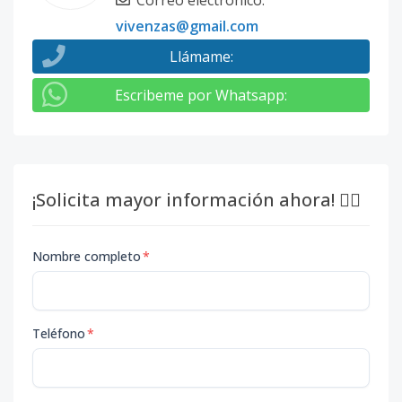
Correo electrónico
:
vivenzas@gmail.com
Llámame
:
Escribeme por Whatsapp
:
¡Solicita mayor información ahora! 👇🏽
Nombre completo
*
Teléfono
*