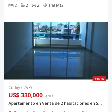
2
2
2
148
Mt2
VENTA
Código
:
2579
US$ 330,000
VENTA
Apartamento en Venta de 2 habitaciones en Serralles con piscina, gimnasio