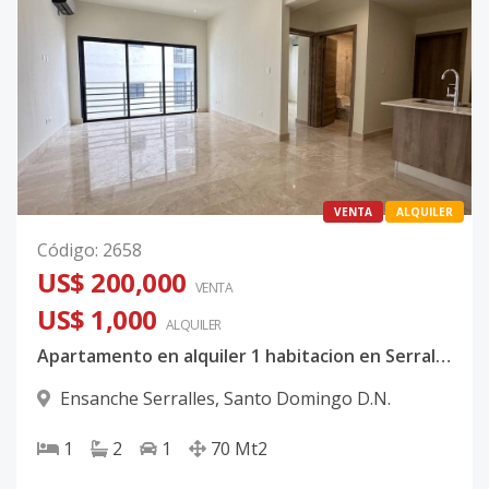
VENTA
ALQUILER
Código
:
2658
US$ 200,000
VENTA
US$ 1,000
ALQUILER
Apartamento en alquiler 1 habitacion en Serralles
Ensanche Serralles
,
Santo Domingo D.N.
1
2
1
70
Mt2