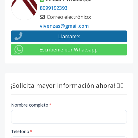
8099192393
Correo electrónico
:
vivenzas@gmail.com
Llámame
:
Escribeme por Whatsapp
:
¡Solicita mayor información ahora! 👇🏽
Nombre completo
*
Teléfono
*