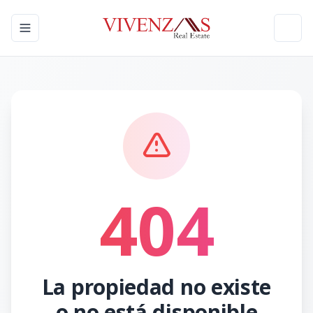
Toggle navigation menu
Toggl
404
La propiedad no existe
o no está disponible