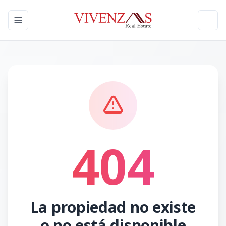
Toggle navigation menu
Toggl
404
La propiedad no existe
o no está disponible