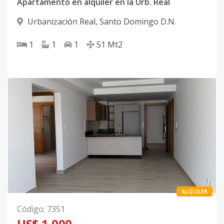
Apartamento en alquiler en la Urb. Real
Urbanización Real
,
Santo Domingo D.N.
1
1
1
51
Mt2
ALQUILER
Código
:
7351
US$ 1,000