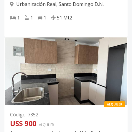
Urbanización Real
,
Santo Domingo D.N.
1
1
1
51
Mt2
ALQUILER
Código
:
7352
US$ 900
ALQUILER