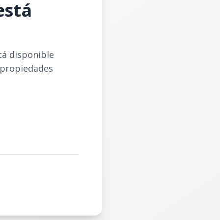
está
tá disponible
 propiedades