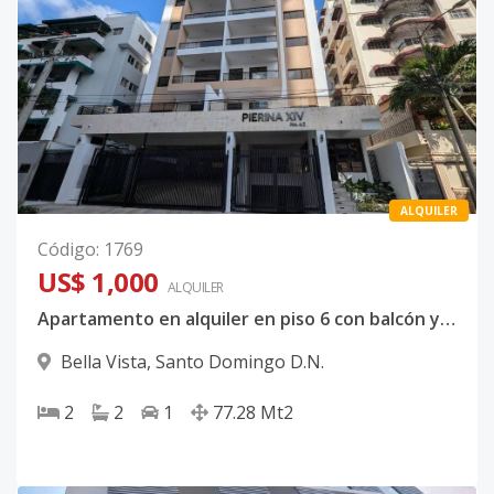
ALQUILER
Código
:
1769
US$ 1,000
ALQUILER
Apartamento en alquiler en piso 6 con balcón y vista a la calle
Bella Vista
,
Santo Domingo D.N.
2
2
1
77.28
Mt2