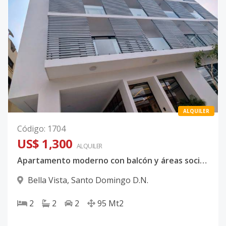
ALQUILER
Código
:
1704
US$ 1,300
ALQUILER
Apartamento moderno con balcón y áreas sociales en torre exclusiva
Bella Vista
,
Santo Domingo D.N.
2
2
2
95
Mt2