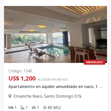
AMUEBLADO
Código
:
1340
US$ 1,200
ALQUILER
AMUEBLADO
Apartamento en aquiler amueblado en naco, 1 habitación
Ensanche Naco
,
Santo Domingo D.N.
1
1
1
80
Mt2