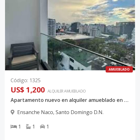
AMUEBLADO
Código
:
1325
US$ 1,200
ALQUILER
AMUEBLADO
Apartamento nuevo en alquiler amueblado en Naco
Ensanche Naco
,
Santo Domingo D.N.
1
1
1