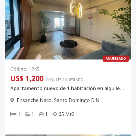
AMUEBLADO
Código
:
1245
US$ 1,200
ALQUILER
AMUEBLADO
Apartamento nuevo de 1 habitación en alquiler en Naco
Ensanche Naco
,
Santo Domingo D.N.
1
1
1
65
Mt2