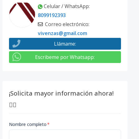
Celular / WhatsApp
:
8099192393
Correo electrónico
:
vivenzas@gmail.com
Llámame
:
Escribeme por Whatsapp
:
¡Solicita mayor información ahora!
👇🏽
Nombre completo
*