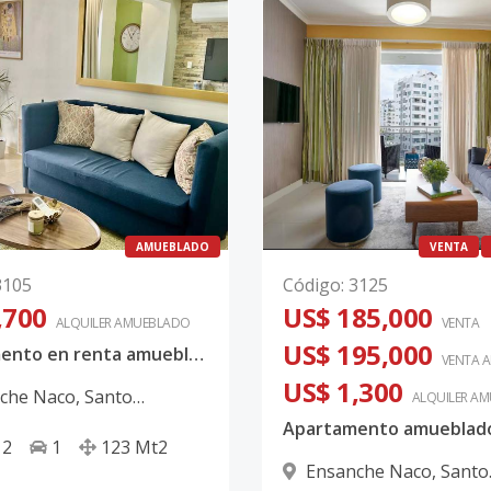
AMUEBLADO
VENTA
3105
Código
:
3125
,700
US$ 185,000
ALQUILER
AMUEBLADO
VENTA
US$ 195,000
Apartamento en renta amueblado de 2 habitaciones en el Ensanche Naco
VENTA 
US$ 1,300
che Naco
,
Santo
ALQUILER
AM
 D.N.
2
1
123
Mt2
Ensanche Naco
,
Santo