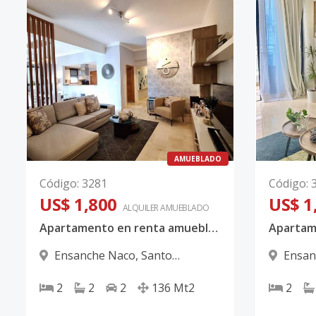
AMUEBLADO
Código
:
3281
Código
:
US$ 1,800
US$ 1
ALQUILER
AMUEBLADO
Apartamento en renta amueblado de 2 habitaciones en el Ensanche Naco
Ensanche Naco
,
Santo
Ensan
Domingo D.N.
Domingo
2
2
2
136
Mt2
2