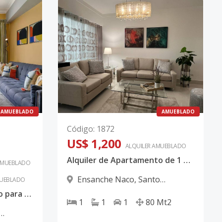
AMUEBLADO
AMUEBLADO
Código
:
1872
US$ 1,200
ALQUILER
AMUEBLADO
Alquiler de Apartamento de 1 habitación en Naco
AMUEBLADO
Ensanche Naco
,
Santo
UEBLADO
Domingo D.N.
Apartamento amueblado para venta en el Ensanche Naco
1
1
1
80
Mt2